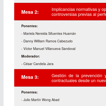
Implicancias normativas y op
Mesa 2:
controversias previas al per
Ponentes:
- Mariela Nereida Sifuentes Huamán
- Danny William Ramos Cabezudo
- Víctor Manuel Villanueva Sandoval
Moderador:
- César Candela Jara
Gestión de la prevención y
Mesa 3:
contractuales desde un nue
Ponentes:
- Julio Martín Wong Abad